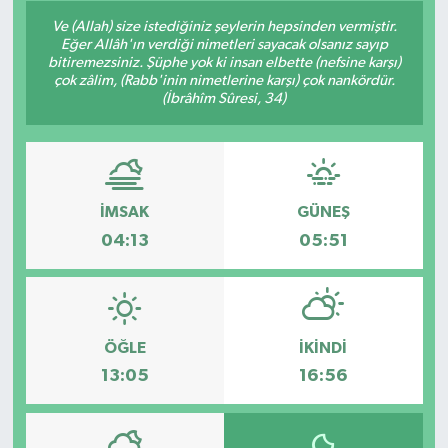
Ve (Allah) size istediğiniz şeylerin hepsinden vermiştir.
Eğer Allâh'ın verdiği nimetleri sayacak olsanız sayıp
bitiremezsiniz. Şüphe yok ki insan elbette (nefsine karşı)
çok zâlim, (Rabb'inin nimetlerine karşı) çok nankördür.
(İbrâhîm Sûresi, 34)
İMSAK
GÜNEŞ
04:13
05:51
ÖĞLE
İKINDI
13:05
16:56