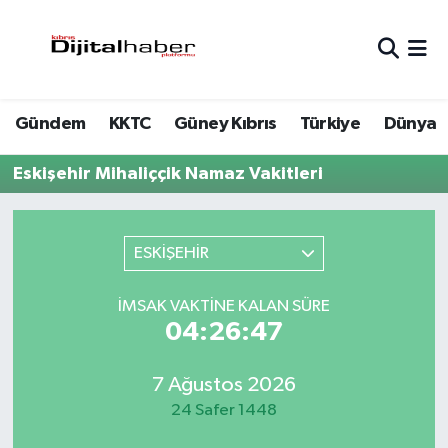
Hava Durumu
Gündem
KKTC
Güney Kıbrıs
Türkiye
Dünya
Trafik Durumu
Eskişehir Mihaliççik Namaz Vakitleri
Süper Lig Puan Durumu ve Fikstür
Tüm Manşetler
ESKİŞEHİR
Son Dakika Haberleri
İMSAK VAKTINE KALAN SÜRE
04:26:47
Haber Arşivi
7 Ağustos 2026
24 Safer 1448