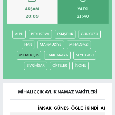
AKŞAM
YATSI
20:09
21:40
ALPU
BEYLİKOVA
ESKİŞEHİR
GÜNYÜZÜ
HAN
MAHMUDİYE
MİHALGAZİ
MİHALIÇÇIK
SARICAKAYA
SEYİTGAZİ
SİVRİHİSAR
ÇİFTELER
İNÖNÜ
MİHALIÇÇIK AYLIK NAMAZ VAKITLERI
İMSAK
GÜNEŞ
ÖĞLE
İKINDI
AKŞA