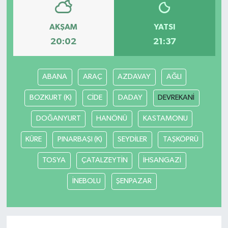
AKŞAM
YATSI
20:02
21:37
ABANA
ARAÇ
AZDAVAY
AĞLI
BOZKURT (K)
CİDE
DADAY
DEVREKANİ
DOĞANYURT
HANÖNÜ
KASTAMONU
KÜRE
PINARBAŞI (K)
SEYDİLER
TAŞKÖPRÜ
TOSYA
ÇATALZEYTİN
İHSANGAZİ
İNEBOLU
ŞENPAZAR