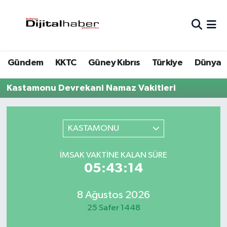
Hava Durumu
Gündem
KKTC
Güney Kıbrıs
Türkiye
Dünya
Trafik Durumu
Kastamonu Devrekani Namaz Vakitleri
Süper Lig Puan Durumu ve Fikstür
Tüm Manşetler
KASTAMONU
Son Dakika Haberleri
İMSAK VAKTINE KALAN SÜRE
05:43:14
Haber Arşivi
8 Ağustos 2026
25 Safer 1448