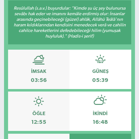
Resûlullah (s.a.v.) buyurdular: "Kimde şu üç şey bulunursa
sevâbı hak eder ve imanını kemâle erdirmiş olur: İnsanlar
arasında geçinebileceği (güzel) ahlâk, Allâhü Teâlâ'nın
haram kıldıklarından kendisini menedecek verâ ve cahilin
cahilce hareketlerini defedebileceği hilim (yumuşak
huyluluk)." (Hadis-i şerif)
İMSAK
GÜNEŞ
03:56
05:39
ÖĞLE
İKINDI
12:55
16:48