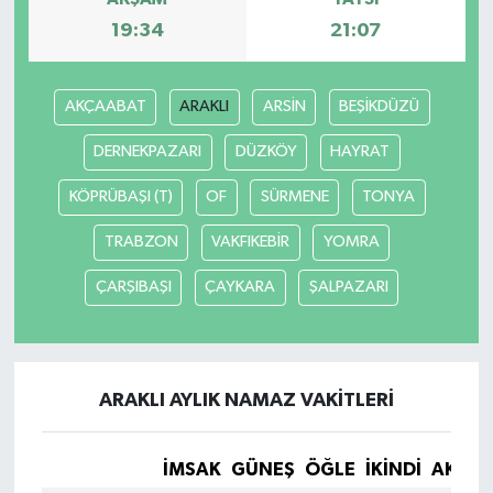
19:34
21:07
AKÇAABAT
ARAKLI
ARSİN
BEŞİKDÜZÜ
DERNEKPAZARI
DÜZKÖY
HAYRAT
KÖPRÜBAŞI (T)
OF
SÜRMENE
TONYA
TRABZON
VAKFIKEBİR
YOMRA
ÇARŞIBAŞI
ÇAYKARA
ŞALPAZARI
ARAKLI AYLIK NAMAZ VAKITLERI
İMSAK
GÜNEŞ
ÖĞLE
İKINDI
AKŞA