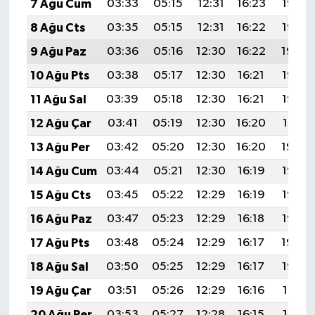
7 Ağu Cum
03:33
05:15
12:31
16:23
19:37
8 Ağu Cts
03:35
05:15
12:31
16:22
19:36
9 Ağu Paz
03:36
05:16
12:30
16:22
19:34
10 Ağu Pts
03:38
05:17
12:30
16:21
19:33
11 Ağu Sal
03:39
05:18
12:30
16:21
19:32
12 Ağu Çar
03:41
05:19
12:30
16:20
19:31
13 Ağu Per
03:42
05:20
12:30
16:20
19:29
14 Ağu Cum
03:44
05:21
12:30
16:19
19:28
15 Ağu Cts
03:45
05:22
12:29
16:19
19:26
16 Ağu Paz
03:47
05:23
12:29
16:18
19:25
17 Ağu Pts
03:48
05:24
12:29
16:17
19:24
18 Ağu Sal
03:50
05:25
12:29
16:17
19:22
19 Ağu Çar
03:51
05:26
12:29
16:16
19:21
20 Ağu Per
03:53
05:27
12:28
16:15
19:19