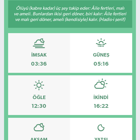
Ölüyü (kabre kadar) üç şey takip eder: Âile fertleri, malı
ve ameli. Bunlardan ikisi geri döner, biri kalır: Âile fertleri
ve malı geri döner, ameli (kendisiyle) kalır. (Hadis-i şerif)
İMSAK
GÜNEŞ
03:36
05:16
ÖĞLE
İKINDI
12:30
16:22
AKŞAM
YATSI