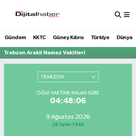
Hava Durumu
Gündem
KKTC
Güney Kıbrıs
Türkiye
Dünya
Trafik Durumu
Trabzon Arakli Namaz Vakitleri
Süper Lig Puan Durumu ve Fikstür
Tüm Manşetler
TRABZON
Son Dakika Haberleri
ÖĞLE VAKTINE KALAN SÜRE
04:48:06
Haber Arşivi
9 Ağustos 2026
26 Safer 1448