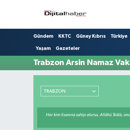
Hava Durumu
Gündem
KKTC
Güney Kıbrıs
Türkiye
Trafik Durumu
Yaşam
Gazeteler
Süper Lig Puan Durumu ve Fikstür
Trabzon Arsin Namaz Vaki
Tüm Manşetler
Son Dakika Haberleri
TRABZON
Haber Arşivi
Her kim lisanına sahip olursa, Allâhü Teâlâ, o