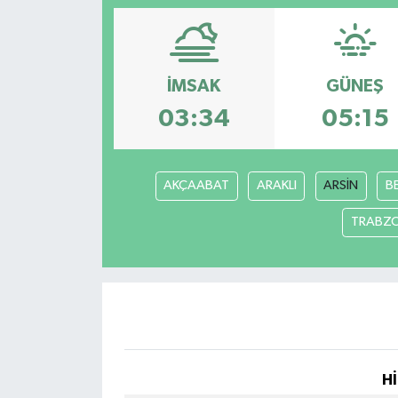
İMSAK
GÜNEŞ
03:34
05:15
AKÇAABAT
ARAKLI
ARSİN
B
TRABZ
Hİ