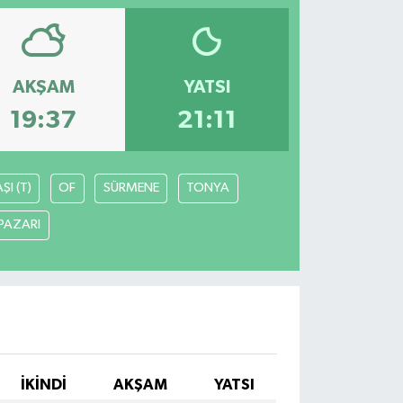
AKŞAM
YATSI
19:37
21:11
I (T)
OF
SÜRMENE
TONYA
PAZARI
İKINDI
AKŞAM
YATSI