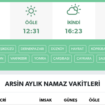
ÖĞLE
İKINDI
12:31
16:23
EŞİKDÜZÜ
DERNEKPAZARI
DÜZKÖY
HAYRAT
KÖPRÜBAŞ
ON
VAKFIKEBİR
YOMRA
ÇARŞIBAŞI
ÇAYKARA
ŞAL
ARSİN AYLIK NAMAZ VAKITLERI
CRİ
İMSAK
GÜNEŞ
ÖĞLE